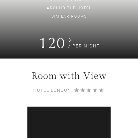
AROUND THE HOTEL
SIMILAR ROOMS
120
$
/ PER NIGHT
Room with View
HOTEL LONDON