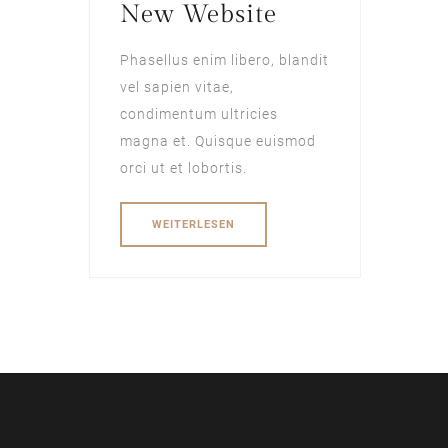
New Website
Phasellus enim libero, blandit
vel sapien vitae,
condimentum ultricies
magna et. Quisque euismod
orci ut et lobortis.
WEITERLESEN