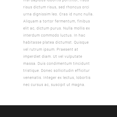
nisl dapibus lobortis porttitor, risus
risus dictum risus, sed rhoncus orci
urna dignissim leo. Cras id nunc nulla.
Aliquam a tortor fermentum, finibus
elit ac, dictum purus. Nulla mollis ex
interdum commodo luctus. In hac
habitasse platea dictumst. Quisque
vel rutrum ipsum. Praesent at
imperdiet diam. Ut vel vulputate
massa. Duis condimentum tincidunt
tristique. Donec sollicitudin efficitur
venenatis. Integer ex lectus, lobortis
nec cursus ac, suscipit ut magna.