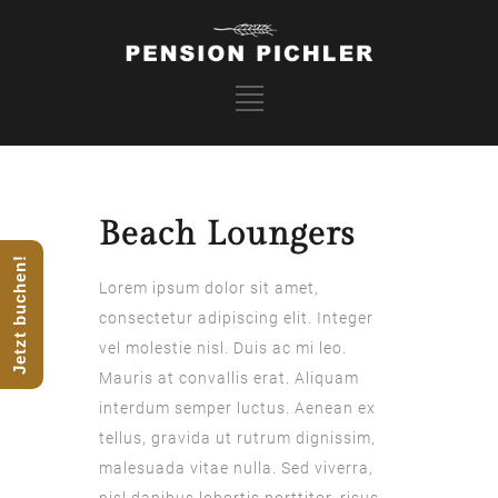
Beach Loungers
Jetzt buchen!
Lorem ipsum dolor sit amet,
consectetur adipiscing elit. Integer
vel molestie nisl. Duis ac mi leo.
Mauris at convallis erat. Aliquam
interdum semper luctus. Aenean ex
tellus, gravida ut rutrum dignissim,
malesuada vitae nulla. Sed viverra,